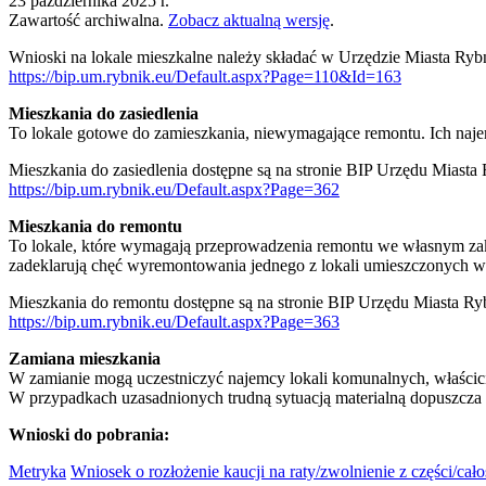
23 października 2025 r.
Zawartość archiwalna.
Zobacz aktualną wersję
.
Wnioski na lokale mieszkalne należy składać w Urzędzie Miasta Ry
https://bip.um.rybnik.eu/Default.aspx?Page=110&Id=163
Mieszkania do zasiedlenia
To lokale gotowe do zamieszkania, niewymagające remontu. Ich naj
Mieszkania do zasiedlenia dostępne są na stronie BIP Urzędu Miasta
https://bip.um.rybnik.eu/Default.aspx?Page=362
Mieszkania do remontu
To lokale, które wymagają przeprowadzenia remontu we własnym zak
zadeklarują chęć wyremontowania jednego z lokali umieszczonych 
Mieszkania do remontu dostępne są na stronie BIP Urzędu Miasta Ry
https://bip.um.rybnik.eu/Default.aspx?Page=363
Zamiana mieszkania
W zamianie mogą uczestniczyć najemcy lokali komunalnych, właścicie
W przypadkach uzasadnionych trudną sytuacją materialną dopuszcza s
Wnioski do pobrania:
Metryka
Wniosek o rozłożenie kaucji na raty/zwolnienie z części/cał