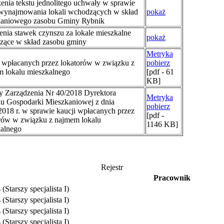
enia tekstu jednolitego uchwały w sprawie
wynajmowania lokali wchodzących w skład
pokaż
kaniowego zasobu Gminy Rybnik
enia stawek czynszu za lokale mieszkalne
pokaż
zące w skład zasobu gminy
Metryka
 wpłacanych przez lokatorów w związku z
pobierz
 lokalu mieszkalnego
[pdf - 61
KB]
 Zarządzenia Nr 40/2018 Dyrektora
Metryka
u Gospodarki Mieszkaniowej z dnia
pobierz
2018 r. w sprawie kaucji wpłacanych przez
[pdf -
rów w związku z najmem lokalu
1146 KB]
alnego
Rejestr
Pracownik
(Starszy specjalista I)
(Starszy specjalista I)
(Starszy specjalista I)
(Starszy specjalista I)