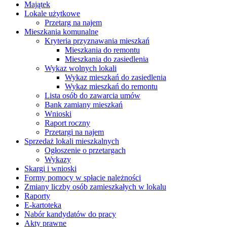
Majątek
Lokale użytkowe
Przetarg na najem
Mieszkania komunalne
Kryteria przyznawania mieszkań
Mieszkania do remontu
Mieszkania do zasiedlenia
Wykaz wolnych lokali
Wykaz mieszkań do zasiedlenia
Wykaz mieszkań do remontu
Lista osób do zawarcia umów
Bank zamiany mieszkań
Wnioski
Raport roczny
Przetargi na najem
Sprzedaż lokali mieszkalnych
Ogłoszenie o przetargach
Wykazy
Skargi i wnioski
Formy pomocy w spłacie należności
Zmiany liczby osób zamieszkałych w lokalu
Raporty
E-kartoteka
Nabór kandydatów do pracy
Akty prawne