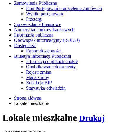
Zamówienia Publiczne
Plan Postępowań o udzielenie zamówień
Wyniki postępowań
Przetargi
Sprawozdanie finansowe
Numery rachunków bankowych
Informacja publiczna
Obowiązek informacyjny (RODO)
Dostępność
Raport dostępności
Biuletyn Informacji Publicznej
Informacja o plikach cookie
Opublikowane dokumenty
Rejestr zmian
Mapa strony
Redakcja BIP
Statystyka odwiedzin
Strona główna
Lokale mieszkalne
Lokale mieszkalne
Drukuj