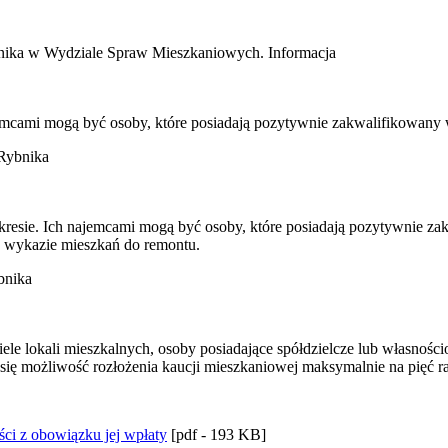
bnika w Wydziale Spraw Mieszkaniowych. Informacja
emcami mogą być osoby, które posiadają pozytywnie zakwalifikowany
 Rybnika
resie. Ich najemcami mogą być osoby, które posiadają pozytywnie za
w wykazie mieszkań do remontu.
bnika
le lokali mieszkalnych, osoby posiadające spółdzielcze lub własnośc
ię możliwość rozłożenia kaucji mieszkaniowej maksymalnie na pięć rat
ości z obowiązku jej wpłaty
[pdf - 193 KB]