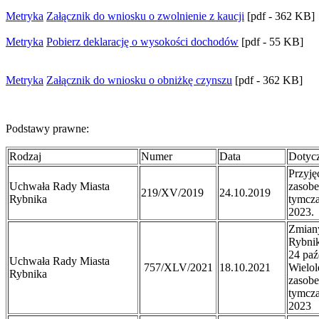
Metryka
Załącznik do wniosku o zwolnienie z kaucji
[pdf - 362 KB]
Metryka
Pobierz deklarację o wysokości dochodów
[pdf - 55 KB]
Metryka
Załącznik do wniosku o obniżkę czynszu
[pdf - 362 KB]
Podstawy prawne:
Rodzaj
Numer
Data
Dotyc
Przyję
Uchwała Rady Miasta
zasob
219/XV/2019
24.10.2019
Rybnika
tymcza
2023.
Zmian
Rybnik
24 paź
Uchwała Rady Miasta
757/XLV/2021
18.10.2021
Wielol
Rybnika
zasob
tymcza
2023