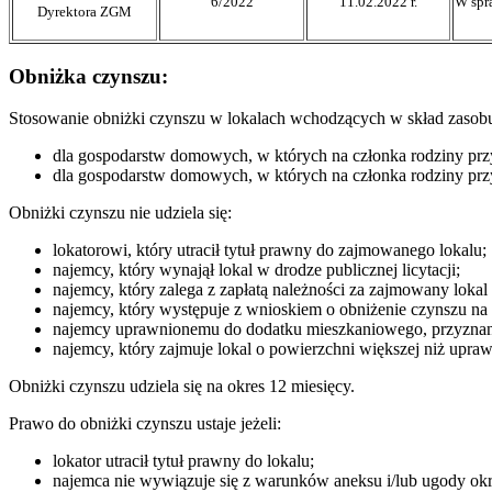
6/2022
11.02.2022 r.
W spr
Dyrektora ZGM
Obniżka czynszu:
Stosowanie obniżki czynszu w lokalach wchodzących w skład zasobu
dla gospodarstw domowych, w których na członka rodziny prz
dla gospodarstw domowych, w których na członka rodziny prz
Obniżki czynszu nie udziela się:
lokatorowi, który utracił tytuł prawny do zajmowanego lokalu;
najemcy, który wynajął lokal w drodze publicznej licytacji;
najemcy, który zalega z zapłatą należności za zajmowany lokal
najemcy, który występuje z wnioskiem o obniżenie czynszu na 
najemcy uprawnionemu do dodatku mieszkaniowego, przyznaneg
najemcy, który zajmuje lokal o powierzchni większej niż upr
Obniżki czynszu udziela się na okres 12 miesięcy.
Prawo do obniżki czynszu ustaje jeżeli:
lokator utracił tytuł prawny do lokalu;
najemca nie wywiązuje się z warunków aneksu i/lub ugody okreś