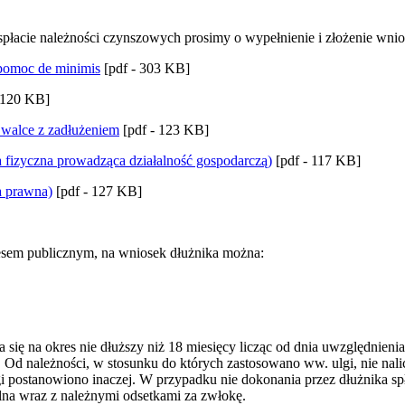
łacie należności czynszowych prosimy o wypełnienie i złożenie wnio
 pomoc de minimis
[pdf - 303 KB]
 120 KB]
 walce z zadłużeniem
[pdf - 123 KB]
a fizyczna prowadząca działalność gospodarczą)
[pdf - 117 KB]
a prawna)
[pdf - 127 KB]
esem publicznym, na wniosek dłużnika można:
ela się na okres nie dłuższy niż 18 miesięcy licząc od dnia uwzględni
y. Od należności, w stosunku do których zastosowano ww. ulgi, nie nali
gi postanowiono inaczej. W przypadku nie dokonania przez dłużnika s
alna wraz z należnymi odsetkami za zwłokę.