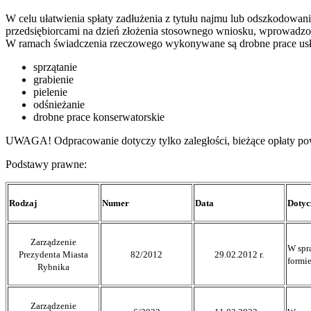
W celu ułatwienia spłaty zadłużenia z tytułu najmu lub odszkodowan
przedsiębiorcami na dzień złożenia stosownego wniosku, wprowadzo
W ramach świadczenia rzeczowego wykonywane są drobne prace usł
sprzątanie
grabienie
pielenie
odśnieżanie
drobne prace konserwatorskie
UWAGA! Odpracowanie dotyczy tylko zaległości, bieżące opłaty po
Podstawy prawne:
Rodzaj
Numer
Data
Dotyc
Zarządzenie
W spr
Prezydenta Miasta
82/2012
29.02.2012 r.
formi
Rybnika
Zarządzenie