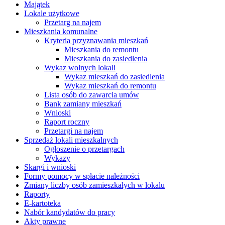
Majątek
Lokale użytkowe
Przetarg na najem
Mieszkania komunalne
Kryteria przyznawania mieszkań
Mieszkania do remontu
Mieszkania do zasiedlenia
Wykaz wolnych lokali
Wykaz mieszkań do zasiedlenia
Wykaz mieszkań do remontu
Lista osób do zawarcia umów
Bank zamiany mieszkań
Wnioski
Raport roczny
Przetargi na najem
Sprzedaż lokali mieszkalnych
Ogłoszenie o przetargach
Wykazy
Skargi i wnioski
Formy pomocy w spłacie należności
Zmiany liczby osób zamieszkałych w lokalu
Raporty
E-kartoteka
Nabór kandydatów do pracy
Akty prawne