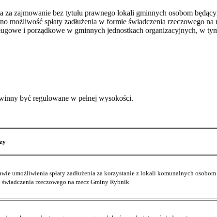
ia za zajmowanie bez tytułu prawnego lokali gminnych osobom będącym
no możliwość spłaty zadłużenia w formie świadczenia rzeczowego na
ugowe i porządkowe w gminnych jednostkach organizacyjnych, w tym
winny być regulowane w pełnej wysokości.
zy
awie umożliwienia spłaty zadłużenia za korzystanie z lokali komunalnych osobom 
e świadczenia rzeczowego na rzecz Gminy Rybnik