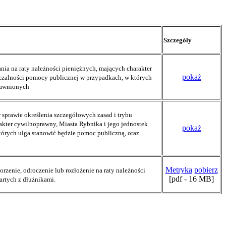
Szczegóły
nia na raty należności pieniężnych, mających charakter
pokaż
czalności pomocy publicznej w przypadkach, w których
rawnionych
prawie określenia szczegółowych zasad i trybu
rakter cywilnoprawny, Miasta Rybnika i jego jednostek
pokaż
órych ulga stanowić będzie pomoc publiczną, oraz
Metryka
pobierz
zenie, odroczenie lub rozłożenie na raty należności
[pdf - 16 MB]
rtych z dłużnikami.