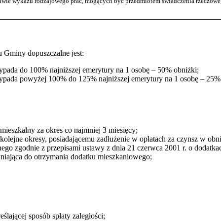
awie wykazu rodzajowego prac, mogących być przedmiotem świadczenia rzeczow
 Gminy dopuszczalne jest:
ypada do 100% najniższej emerytury na 1 osobę – 50% obniżki;
ypada powyżej 100% do 125% najniższej emerytury na 1 osobę – 25% 
 mieszkalny za okres co najmniej 3 miesięcy;
kolejne okresy, posiadającemu zadłużenie w opłatach za czynsz w obn
o zgodnie z przepisami ustawy z dnia 21 czerwca 2001 r. o dodatkac
awniająca do otrzymania dodatku mieszkaniowego;
lającej sposób spłaty zaległości;