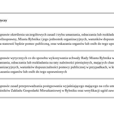
tyczy
prawie określenia szczegółowych zasad i trybu umarzania, odraczania lub rozkłada
ilnoprawny, Miasta Rybnika i jego jednostek organizacyjnych, warunków dopusz
a stanowić będzie pomoc publiczną, oraz wskazania organów lub osób do tego up
prawie wytycznych co do sposobu wykonywania uchwały Rady Miasta Rybnika w s
rzania, odraczania lub rozkładania na raty należności pieniężnych, mających cha
anizacyjnych, warunków dopuszczalności pomocy publicznej w przypadkach, w kt
azania organów lub osób do tego uprawnionych
prawie zasad przeprowadzania postępowania wyjaśniającego mającego na celu umor
żników Zakładu Gospodarki Mieszkaniowej w Rybniku oraz weryfikacji ugód zawa