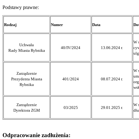
Podstawy prawne:
Rodzaj
Numer
Data
Do
W s
Uchwała
40/IV/2024
13.06.2024 r.
cyw
Rady Miasta Rybnika
ulg
W s
Zarządzenie
uma
Prezydenta Miasta
401/2024
08.07.2024 r.
org
Rybnika
wsk
Zarządzenie
W s
03/2025
29.01.2025 r.
Dyrektora ZGM
dłu
Odpracowanie zadłużenia: