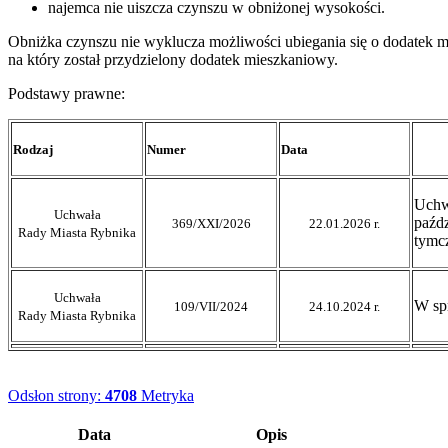
najemca nie uiszcza czynszu w obniżonej wysokości.
Obniżka czynszu nie wyklucza możliwości ubiegania się o dodatek mi
na który został przydzielony dodatek mieszkaniowy.
Podstawy prawne:
Rodzaj
Numer
Data
Uchw
Uchwała
paźd
369/XXI/2026
22.01.2026 r.
Rady Miasta Rybnika
tymc
Uchwała
W sp
109/VII/2024
24.10.2024 r.
Rady Miasta Rybnika
Odsłon strony:
4708
Metryka
Data
Opis