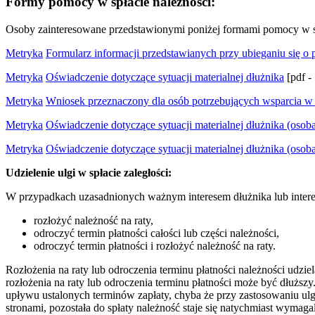
Formy pomocy w spłacie należności:
Osoby zainteresowane przedstawionymi poniżej formami pomocy w sp
Metryka
Formularz informacji przedstawianych przy ubieganiu się o
Metryka
Oświadczenie dotyczące sytuacji materialnej dłużnika
[pdf -
Metryka
Wniosek przeznaczony dla osób potrzebujących wsparcia w
Metryka
Oświadczenie dotyczące sytuacji materialnej dłużnika (osob
Metryka
Oświadczenie dotyczące sytuacji materialnej dłużnika (osob
Udzielenie ulgi w spłacie zaległości:
W przypadkach uzasadnionych ważnym interesem dłużnika lub inter
rozłożyć należność na raty,
odroczyć termin płatności całości lub części należności,
odroczyć termin płatności i rozłożyć należność na raty.
Rozłożenia na raty lub odroczenia terminu płatności należności udzi
rozłożenia na raty lub odroczenia terminu płatności może być dłuższ
upływu ustalonych terminów zapłaty, chyba że przy zastosowaniu ul
stronami, pozostała do spłaty należność staje się natychmiast wymag