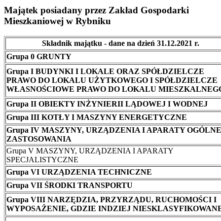
Majątek posiadany przez Zakład Gospodarki
Mieszkaniowej w Rybniku
Składnik majątku - dane na dzień 31.12.2021 r.
Grupa 0 GRUNTY
Grupa I BUDYNKI I LOKALE ORAZ SPÓŁDZIELCZE
PRAWO DO LOKALU UŻYTKOWEGO I SPÓŁDZIELCZE
WŁASNOŚCIOWE PRAWO DO LOKALU MIESZKALNEG
Grupa II OBIEKTY INŻYNIERII LĄDOWEJ I WODNEJ
Grupa III KOTŁY I MASZYNY ENERGETYCZNE
Grupa IV MASZYNY, URZĄDZENIA I APARATY OGÓLN
ZASTOSOWANIA
Grupa V MASZYNY, URZĄDZENIA I APARATY
SPECJALISTYCZNE
Grupa VI URZĄDZENIA TECHNICZNE
Grupa VII ŚRODKI TRANSPORTU
Grupa VIII NARZĘDZIA, PRZYRZĄDU, RUCHOMOŚCI I
WYPOSAŻENIE, GDZIE INDZIEJ NIESKLASYFIKOWAN