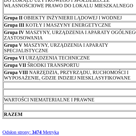
DO LOKALU UŻYTKOWEGO I SPÓŁDZIELCZE
WŁASNOŚCIOWE PRAWO DO LOKALU MIESZKALNEGO
Grupa II
OBIEKTY INŻYNIERII LĄDOWEJ I WODNEJ
Grupa III
KOTŁY I MASZYNY ENERGETYCZNE
Grupa IV
MASZYNY, URZĄDZENIA I APARATY OGÓLNE
ZASTOSOWANIA
Grupa V
MASZYNY, URZĄDZENIA I APARATY
SPECJALISTYCZNE
Grupa VI
URZĄDZENIA TECHNICZNE
Grupa VII
ŚRODKI TRANSPORTU
Grupa VIII
NARZĘDZIA, PRZYRZĄDU, RUCHOMOŚCI I
WYPOSAŻENIE, GDZIE INDZIEJ NIESKLASYFIKOWANE
WARTOŚCI NIEMATERIALNE I PRAWNE
RAZEM
Odsłon strony:
3474
Metryka