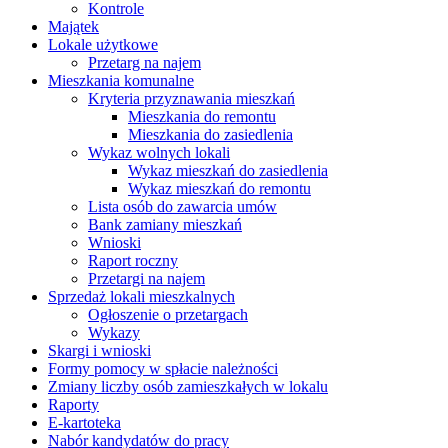
Kontrole
Majątek
Lokale użytkowe
Przetarg na najem
Mieszkania komunalne
Kryteria przyznawania mieszkań
Mieszkania do remontu
Mieszkania do zasiedlenia
Wykaz wolnych lokali
Wykaz mieszkań do zasiedlenia
Wykaz mieszkań do remontu
Lista osób do zawarcia umów
Bank zamiany mieszkań
Wnioski
Raport roczny
Przetargi na najem
Sprzedaż lokali mieszkalnych
Ogłoszenie o przetargach
Wykazy
Skargi i wnioski
Formy pomocy w spłacie należności
Zmiany liczby osób zamieszkałych w lokalu
Raporty
E-kartoteka
Nabór kandydatów do pracy