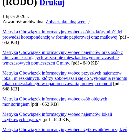
(RODO)
Drukuj
1 lipca 2026 r.
Zawartość archiwalna.
Zobacz aktualną wersję
.
Metryka
Obowiązek informacyjny wobec osób, z którymi ZGM
prowadzi korespondencję w formie papierowej oraz mailowej
[pdf -
642 KB]
Metryka
Obowiązek informacyjny wobec najemców oraz osób z
nimi zamieszkujących w zasobie mieszkaniowym oraz zasobie
tymczasowych pomieszczeń Gminy.
[pdf - 649 KB]
Metryka
Obowiązek informacyjny wobec przyszłych najemców
lokali mieszkalnych, którzy zobowiązali się do wykonania remontu
lokalu mieszkalnego w oparciu o zawartą umowę o remont
[pdf -
648 KB]
Metryka
Obowiązek informacyjny wobec osób objętych
monitoringiem
[pdf - 652 KB]
Metryka
Obowiązek informacyjny wobec najemców lokali
użytkowych i garaży
[pdf - 650 KB]
Metryka
Obowiązek informacyjny wobec użytkowników urządzeń