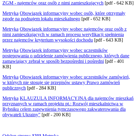
ZGM - najemców oraz osób z nimi zamieszkujących
[pdf - 642 KB]
Metryka
Obowiązek informacyjny wobec osób, które otrzymały
zgodę na podnajem lokalu mieszkalnego
[pdf - 652 KB]
Metryka
Obowiązek informacyjny wobec najemców oraz osób z
nimi zamieszkujących w ramach procesu weryfikacji spełnienia
przez najemców kryterium wysokości dochodu
[pdf - 643 KB]
Metryka
Obowiązek informacyjny wobec uczestników
postępowania o udzielenie zamówienia publicznego, których dane
zamawiający zebrał w sposób bezpośredni i pośredni
[pdf - 401
KB]
Metryka
Obowiązek informacyjny wobec uczestników zamówień,
w których nie stosuje się przepisów ustawy Prawo zamówień
publicznych
[pdf - 284 KB]
Metryka
KLAUZULA INFORMACYJNA dla najemców mieszkań
przyznanych w ramach projektu pt.: Rozwój mieszkalnictwa w
Rybniku celem zapewnienia tymczasowego zakwaterowania dla
obywateli Ukrainy”
[pdf - 200 KB]
Odsłon strony:
1211
Metryka