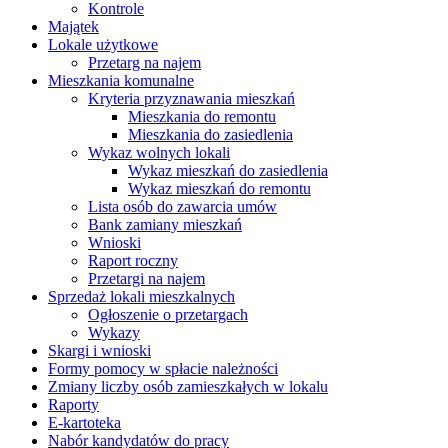
Kontrole
Majątek
Lokale użytkowe
Przetarg na najem
Mieszkania komunalne
Kryteria przyznawania mieszkań
Mieszkania do remontu
Mieszkania do zasiedlenia
Wykaz wolnych lokali
Wykaz mieszkań do zasiedlenia
Wykaz mieszkań do remontu
Lista osób do zawarcia umów
Bank zamiany mieszkań
Wnioski
Raport roczny
Przetargi na najem
Sprzedaż lokali mieszkalnych
Ogłoszenie o przetargach
Wykazy
Skargi i wnioski
Formy pomocy w spłacie należności
Zmiany liczby osób zamieszkałych w lokalu
Raporty
E-kartoteka
Nabór kandydatów do pracy