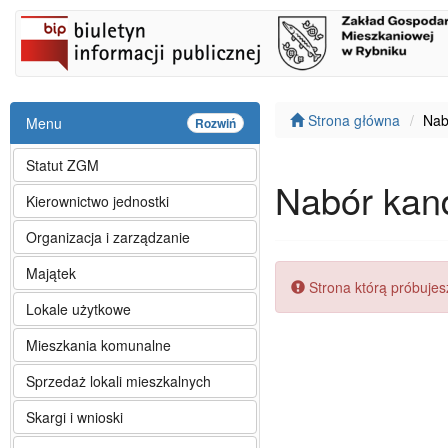
Strona główna
Nab
Menu
Rozwiń
Statut ZGM
Nabór kan
Kierownictwo jednostki
Organizacja i zarządzanie
Majątek
Błąd:
Strona którą próbujesz
Lokale użytkowe
Mieszkania komunalne
Sprzedaż lokali mieszkalnych
Skargi i wnioski