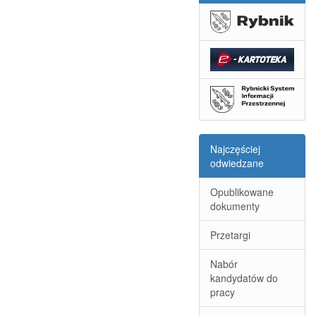
www.rybnik.eu
e-
kartoteka.pl
www.rsip.rybnik.eu
Najczęściej
odwiedzane
Opublikowane
dokumenty
Przetargi
Nabór
kandydatów do
pracy