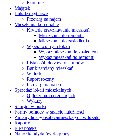
Kontrole
Majątek
Lokale użytkowe
Przetarg na najem
Mieszkania komunalne
Kryteria przyznawania mieszkań
Mieszkania do remontu
Mieszkania do zasiedlenia
Wykaz wolnych lokali
Wykaz mieszkań do zasiedlenia
Wykaz mieszkań do remontu
Lista osób do zawarcia umów
Bank zamiany mieszkań
Wnioski
Raport roczny
Przetargi na najem
Sprzedaż lokali mieszkalnych
Ogłoszenie o przetargach
Wykazy
Skargi i wnioski
Formy pomocy w spłacie należności
Zmiany liczby osób zamieszkałych w lokalu
Raporty
E-kartoteka
Nabór kandydatów do pracy