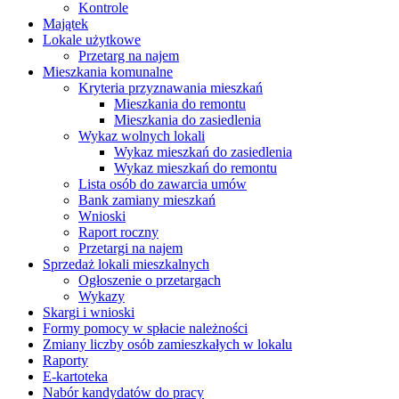
Kontrole
Majątek
Lokale użytkowe
Przetarg na najem
Mieszkania komunalne
Kryteria przyznawania mieszkań
Mieszkania do remontu
Mieszkania do zasiedlenia
Wykaz wolnych lokali
Wykaz mieszkań do zasiedlenia
Wykaz mieszkań do remontu
Lista osób do zawarcia umów
Bank zamiany mieszkań
Wnioski
Raport roczny
Przetargi na najem
Sprzedaż lokali mieszkalnych
Ogłoszenie o przetargach
Wykazy
Skargi i wnioski
Formy pomocy w spłacie należności
Zmiany liczby osób zamieszkałych w lokalu
Raporty
E-kartoteka
Nabór kandydatów do pracy