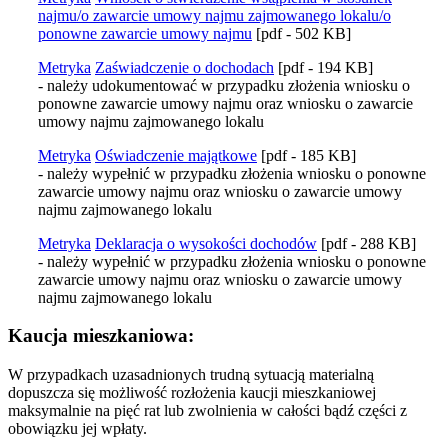
najmu/o zawarcie umowy najmu zajmowanego lokalu/o
ponowne zawarcie umowy najmu
[pdf - 502 KB]
Metryka
Zaświadczenie o dochodach
[pdf - 194 KB]
- należy udokumentować w przypadku złożenia wniosku o
ponowne zawarcie umowy najmu oraz wniosku o zawarcie
umowy najmu zajmowanego lokalu
Metryka
Oświadczenie majątkowe
[pdf - 185 KB]
- należy wypełnić w przypadku złożenia wniosku o ponowne
zawarcie umowy najmu oraz wniosku o zawarcie umowy
najmu zajmowanego lokalu
Metryka
Deklaracja o wysokości dochodów
[pdf - 288 KB]
- należy wypełnić w przypadku złożenia wniosku o ponowne
zawarcie umowy najmu oraz wniosku o zawarcie umowy
najmu zajmowanego lokalu
Kaucja mieszkaniowa:
W przypadkach uzasadnionych trudną sytuacją materialną
dopuszcza się możliwość rozłożenia kaucji mieszkaniowej
maksymalnie na pięć rat lub zwolnienia w całości bądź części z
obowiązku jej wpłaty.