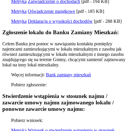
Metryka
Zaświadczenie o dochodach
[pdf - 194 KB]
Metryka
Oświadczenie majątkowe
[pdf - 185 KB]
Metryka
Deklaracja o wysokości dochodów
[pdf - 288 KB]
Zgłoszenie lokalu do Banku Zamiany Mieszkań:
Celem Banku jest pomoc w nawiązaniu kontaktu pomiędzy
najemcami zamieszkującymi w lokalu mieszkalnym z zasobu jak
również zamieszkującymi w lokalu mieszkalnym z innego zasobu
znajdującego się na terenie Gminy, chcącymi zamienić zajmowany
lokal na inny lokal mieszkalny.
Więcej informacji:
Bank zamiany mieszkań
Pobierz zgłoszenie:
Stwierdzenie wstąpienia w stosunek najmu /
zawarcie umowy najmu zajmowanego lokalu /
ponowne zawarcie umowy najmu:
Pobierz wniosek:
Metryka
Wniosek o stwierdzenie wstąpienia w stosunek