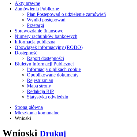
Akty prawne
Zamówienia Publiczne
Plan Postępowań o udzielenie zamówień
Wyniki postępowań
Przetargi
Sprawozdanie finansowe
Numery rachunków bankowych
Informacja publiczna
Obowiązek informacyjny (RODO)
Dostępność
Raport dostępności
Biuletyn Informacji Publicznej
Informacja o plikach cookie
Opublikowane dokumenty
Rejestr zmian
Mapa strony
Redakcja BIP
Statystyka odwiedzin
Strona główna
Mieszkania komunalne
Wnioski
Wnioski
Drukuj