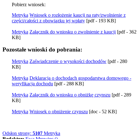
Pobierz wniosek:
Metryka
Wniosek o rozłożenie kaucji na raty/zwolnienie z
części/całości z obowiązku jej wpłaty
[pdf - 193 KB]
Metryka
Załącznik do wniosku o zwolnienie z kaucji
[pdf - 362
KB]
Pozostałe wnioski do pobrania:
Metryka
Zaświadczenie o wysokości dochodów
[pdf - 280
KB]
Metryka
Deklaracja o dochodach gospodarstwa domowego -
weryfikacja dochodu
[pdf - 288 KB]
Metryka
Załącznik do wniosku o obniżkę czynszu
[pdf - 289
KB]
Metryka
Wniosek o obniżenie czynszu
[doc - 52 KB]
Odsłon strony:
5107
Metryka
Redaktor:
Ewa Mrowiec ()