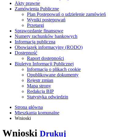
Akty prawne
Zamówienia Publiczne
Plan Postępowań o udzielenie zamówień
Wyniki postępowań
Przetargi
Sprawozdanie finansowe
Numery rachunków bankowych
Informacja publiczna
Obowiązek informacyjny (RODO)
Dostępność
Raport dostępności
Biuletyn Informacji Publicznej
Informacja o plikach cookie
Opublikowane dokumenty
Rejestr zmian
Mapa strony
Redakcja BIP
Statystyka odwiedzin
Strona główna
Mieszkania komunalne
Wnioski
Wnioski
Drukuj