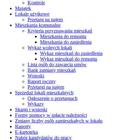
Kontrole
Majątek
Lokale użytkowe
Przetarg na najem
Mieszkania komunalne
Kryteria przyznawania mieszkań
Mieszkania do remontu
Mieszkania do zasiedlenia
Wykaz wolnych lokali
Wykaz mieszkań do zasiedlenia
Wykaz mieszkań do remontu
Lista osób do zawarcia umów
Bank zamiany mieszkań
Wnioski
Raport roczny
Przetargi na najem
Sprzedaż lokali mieszkalnych
Ogłoszenie o przetargach
Wykazy
Skargi i wnioski
Formy pomocy w spłacie należności
Zmiany liczby osób zamieszkałych w lokalu
Raporty
E-kartoteka
Nabór kandydatów do pracy