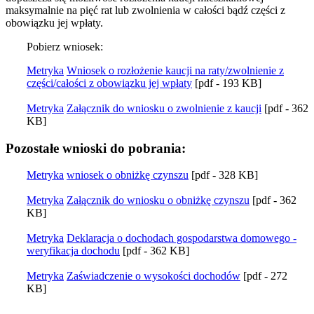
maksymalnie na pięć rat lub zwolnienia w całości bądź części z
obowiązku jej wpłaty.
Pobierz wniosek:
Metryka
Wniosek o rozłożenie kaucji na raty/zwolnienie z
części/całości z obowiązku jej wpłaty
[pdf - 193 KB]
Metryka
Załącznik do wniosku o zwolnienie z kaucji
[pdf - 362
KB]
Pozostałe wnioski do pobrania:
Metryka
wniosek o obniżkę czynszu
[pdf - 328 KB]
Metryka
Załącznik do wniosku o obniżkę czynszu
[pdf - 362
KB]
Metryka
Deklaracja o dochodach gospodarstwa domowego -
weryfikacja dochodu
[pdf - 362 KB]
Metryka
Zaświadczenie o wysokości dochodów
[pdf - 272
KB]