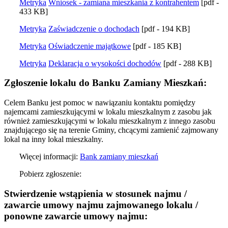
Metryka
Wniosek - zamiana mieszkania z kontrahentem
[pdf -
433 KB]
Metryka
Zaświadczenie o dochodach
[pdf - 194 KB]
Metryka
Oświadczenie majątkowe
[pdf - 185 KB]
Metryka
Deklaracja o wysokości dochodów
[pdf - 288 KB]
Zgłoszenie lokalu do Banku Zamiany Mieszkań:
Celem Banku jest pomoc w nawiązaniu kontaktu pomiędzy
najemcami zamieszkującymi w lokalu mieszkalnym z zasobu jak
również zamieszkującymi w lokalu mieszkalnym z innego zasobu
znajdującego się na terenie Gminy, chcącymi zamienić zajmowany
lokal na inny lokal mieszkalny.
Więcej informacji:
Bank zamiany mieszkań
Pobierz zgłoszenie:
Stwierdzenie wstąpienia w stosunek najmu /
zawarcie umowy najmu zajmowanego lokalu /
ponowne zawarcie umowy najmu: