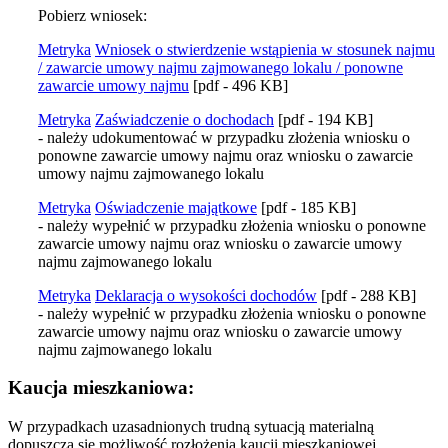
Pobierz wniosek:
Metryka
Wniosek o stwierdzenie wstąpienia w stosunek najmu
/ zawarcie umowy najmu zajmowanego lokalu / ponowne
zawarcie umowy najmu
[pdf - 496 KB]
Metryka
Zaświadczenie o dochodach
[pdf - 194 KB]
- należy udokumentować w przypadku złożenia wniosku o
ponowne zawarcie umowy najmu oraz wniosku o zawarcie
umowy najmu zajmowanego lokalu
Metryka
Oświadczenie majątkowe
[pdf - 185 KB]
- należy wypełnić w przypadku złożenia wniosku o ponowne
zawarcie umowy najmu oraz wniosku o zawarcie umowy
najmu zajmowanego lokalu
Metryka
Deklaracja o wysokości dochodów
[pdf - 288 KB]
- należy wypełnić w przypadku złożenia wniosku o ponowne
zawarcie umowy najmu oraz wniosku o zawarcie umowy
najmu zajmowanego lokalu
Kaucja mieszkaniowa:
W przypadkach uzasadnionych trudną sytuacją materialną
dopuszcza się możliwość rozłożenia kaucji mieszkaniowej