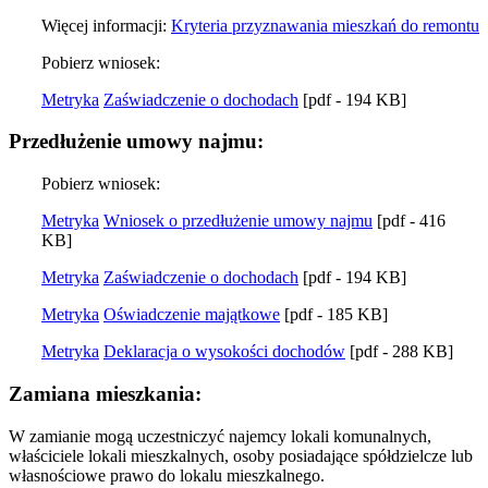
Więcej informacji:
Kryteria przyznawania mieszkań do remontu
Pobierz wniosek:
Metryka
Zaświadczenie o dochodach
[pdf - 194 KB]
Przedłużenie umowy najmu:
Pobierz wniosek:
Metryka
Wniosek o przedłużenie umowy najmu
[pdf - 416
KB]
Metryka
Zaświadczenie o dochodach
[pdf - 194 KB]
Metryka
Oświadczenie majątkowe
[pdf - 185 KB]
Metryka
Deklaracja o wysokości dochodów
[pdf - 288 KB]
Zamiana mieszkania:
W zamianie mogą uczestniczyć najemcy lokali komunalnych,
właściciele lokali mieszkalnych, osoby posiadające spółdzielcze lub
własnościowe prawo do lokalu mieszkalnego.