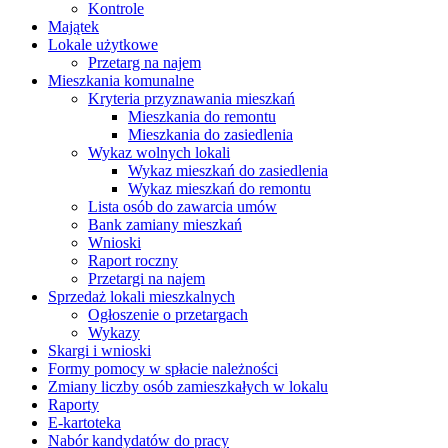
Kontrole
Majątek
Lokale użytkowe
Przetarg na najem
Mieszkania komunalne
Kryteria przyznawania mieszkań
Mieszkania do remontu
Mieszkania do zasiedlenia
Wykaz wolnych lokali
Wykaz mieszkań do zasiedlenia
Wykaz mieszkań do remontu
Lista osób do zawarcia umów
Bank zamiany mieszkań
Wnioski
Raport roczny
Przetargi na najem
Sprzedaż lokali mieszkalnych
Ogłoszenie o przetargach
Wykazy
Skargi i wnioski
Formy pomocy w spłacie należności
Zmiany liczby osób zamieszkałych w lokalu
Raporty
E-kartoteka
Nabór kandydatów do pracy