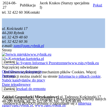
2024-08-
Jacek Krakos (Starszy specjalista
Publikacja
Pokaż
27
I)
tel. 32 422 60 36
Kontakt
ul. Kościuszki 17
44-200 Rybnik
tel. 32 429 48 60
tel. 32 422 60 36
e-mail:
zgm@zgm.rybnik.pl
Strony
www.rybnik.eu
e-kartoteka.pl
Zamknij
www.rsip.rybnik.eu
Najczęściej odwiedzane
Opublikowane dokumenty
Ten serwis wykorzystuje mechanizm plików Cookies. Więcej
Przetargi
informacji można znaleźć na stronie
Informacja o plikach cookie
.
Nabór kandydatów do pracy
Dane teleadresowe
Wykaz mieszkań do remontu
Zamknij
Zakład Gospodarki Mieszkaniowej
ul. Tadeusza Kościuszki 17,
Drogi Użytkowniku, w związku z nowym prawem ochrony danych
44-200 Rybnik, tel. 32 422 60 36, fax. 32 429 48 89,
osobowych (RODO) prosimy o zapoznanie się z
niniejszą
zgm@zgm.rybnik.pl
,
www.zgm.rybnik.pl/