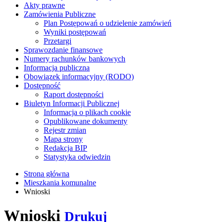
Akty prawne
Zamówienia Publiczne
Plan Postępowań o udzielenie zamówień
Wyniki postępowań
Przetargi
Sprawozdanie finansowe
Numery rachunków bankowych
Informacja publiczna
Obowiązek informacyjny (RODO)
Dostępność
Raport dostępności
Biuletyn Informacji Publicznej
Informacja o plikach cookie
Opublikowane dokumenty
Rejestr zmian
Mapa strony
Redakcja BIP
Statystyka odwiedzin
Strona główna
Mieszkania komunalne
Wnioski
Wnioski
Drukuj