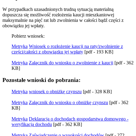
W przypadkach uzasadnionych trudną sytuacją materialną
dopuszcza się możliwość rozłożenia kaucji mieszkaniowej
maksymalnie na pięć rat lub zwolnienia w całości bądź części z
obowiązku jej wpłaty.
Pobierz wniosek:
Metryka
Wniosek o rozłożenie kaucji na raty/zwolnienie z
części/całości z obowiązku jej wpłaty
[pdf - 193 KB]
Metryka
Załącznik do wniosku o zwolnienie z kaucji
[pdf - 362
KB]
Pozostałe wnioski do pobrania:
Metryka
wniosek o obniżkę czynszu
[pdf - 328 KB]
Metryka
Załącznik do wniosku o obniżkę czynszu
[pdf - 362
KB]
Metryka
Deklaracja o dochodach gospodarstwa domowego -
weryfikacja dochodu
[pdf - 362 KB]
Metryka
Zaświadczenie o wysokości dochodów
[pdf - 272