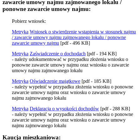
zawarcie umowy najmu zajmowanego lokalu /
ponowne zawarcie umowy najmu:
Pobierz wniosek:
Metryka
Wniosek o stwierdzenie wstąpienia w stosunek najmu
/ zawarcie umowy najmu zajmowanego lokalu / ponowne
zawarcie umowy najmu
[pdf - 496 KB]
Metryka
Zaświadczenie o dochodach
[pdf - 194 KB]
- należy udokumentować w przypadku złożenia wniosku o
ponowne zawarcie umowy najmu oraz wniosku o zawarcie
umowy najmu zajmowanego lokalu
Metryka
Oświadczenie majątkowe
[pdf - 185 KB]
- należy wypełnić w przypadku złożenia wniosku o ponowne
zawarcie umowy najmu oraz wniosku o zawarcie umowy
najmu zajmowanego lokalu
Metryka
Deklaracja o wysokości dochodów
[pdf - 288 KB]
- należy wypełnić w przypadku złożenia wniosku o ponowne
zawarcie umowy najmu oraz wniosku o zawarcie umowy
najmu zajmowanego lokalu
Kaucja mieszkaniowa: