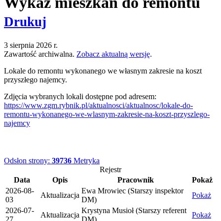
Wykaz mieszkań do remontu
Drukuj
3 sierpnia 2026 r.
Zawartość archiwalna.
Zobacz aktualną wersję
.
Lokale do remontu wykonanego we własnym zakresie na koszt
przyszłego najemcy.
Zdjęcia wybranych lokali dostępne pod adresem:
https://www.zgm.rybnik.pl/aktualnosci/aktualnosc/lokale-do-
remontu-wykonanego-we-wlasnym-zakresie-na-koszt-przyszlego-
najemcy
Odsłon strony:
39736
Metryka
Rejestr
Data
Opis
Pracownik
Pokaż
2026-08-
Ewa Mrowiec (Starszy inspektor
Aktualizacja
Pokaż
03
DM)
2026-07-
Krystyna Musioł (Starszy referent
Aktualizacja
Pokaż
27
DM)