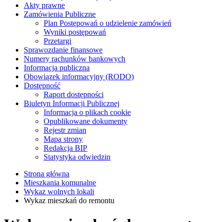
Akty prawne
Zamówienia Publiczne
Plan Postępowań o udzielenie zamówień
Wyniki postępowań
Przetargi
Sprawozdanie finansowe
Numery rachunków bankowych
Informacja publiczna
Obowiązek informacyjny (RODO)
Dostępność
Raport dostępności
Biuletyn Informacji Publicznej
Informacja o plikach cookie
Opublikowane dokumenty
Rejestr zmian
Mapa strony
Redakcja BIP
Statystyka odwiedzin
Strona główna
Mieszkania komunalne
Wykaz wolnych lokali
Wykaz mieszkań do remontu