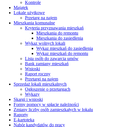
Kontrole
Majątek
Lokale użytkowe
Przetarg na najem
Mieszkania komunalne
Kryteria przyznawania mieszkań
Mieszkania do remontu
Mieszkania do zasiedlenia
Wykaz wolnych lokali
Wykaz mieszkań do zasiedlenia
Wykaz mieszkań do remontu
Lista osób do zawarcia umów
Bank zamiany mieszkań
Wnioski
Raport roczny
Przetargi na najem
Sprzedaż lokali mieszkalnych
Ogłoszenie o przetargach
Wykazy
Skargi i wnioski
Formy pomocy w spłacie należności
Zmiany liczby osób zamieszkałych w lokalu
Raporty
E-kartoteka
Nabór kandydatów do pracy