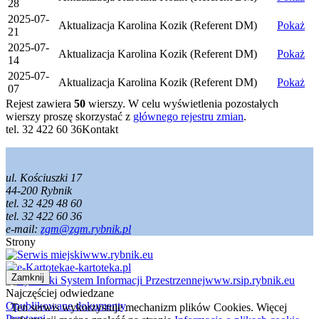
28
2025-07-
Aktualizacja
Karolina Kozik (Referent DM)
Pokaż
21
2025-07-
Aktualizacja
Karolina Kozik (Referent DM)
Pokaż
14
2025-07-
Aktualizacja
Karolina Kozik (Referent DM)
Pokaż
07
Rejest zawiera
50
wierszy. W celu wyświetlenia pozostałych
wierszy proszę skorzystać z
głównego rejestru zmian
.
tel. 32 422 60 36
Kontakt
ul. Kościuszki 17
44-200 Rybnik
tel. 32 429 48 60
tel. 32 422 60 36
e-mail:
zgm@zgm.rybnik.pl
Strony
www.rybnik.eu
e-kartoteka.pl
Zamknij
www.rsip.rybnik.eu
Najczęściej odwiedzane
Opublikowane dokumenty
Ten serwis wykorzystuje mechanizm plików Cookies. Więcej
Przetargi