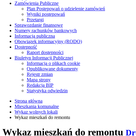
Zamówienia Publiczne
Plan Postępowań o udzielenie zamówień
Wyniki postępowań
Przetargi
Sprawozdanie finansowe
Numery rachunków bankowych
Informacja publiczna
Obowiązek informacyjny (RODO)
Dostępność
Raport dostępności
Biuletyn Informacji Publicznej
Informacja o plikach cookie
Opublikowane dokumenty
Rejestr zmian
Mapa strony
Redakcja BIP
Statystyka odwiedzin
Strona główna
Mieszkania komunalne
Wykaz wolnych lokali
Wykaz mieszkań do remontu
Wykaz mieszkań do remontu
Dr