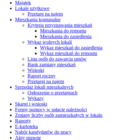
Majątek
Lokale użytkowe
Przetarg na najem
Mieszkania komunalne
Kryteria przyznawania mieszkań
Mieszkania do remontu
Mieszkania do zasiedlenia
Wykaz wolnych lokali
Wykaz mieszkań do zasiedlenia
Wykaz mieszkań do remontu
Lista osób do zawarcia umów
Bank zamiany mieszkań
Wnioski
Raport roczny
Przetargi na najem
Sprzedaż lokali mieszkalnych
Ogłoszenie o przetargach
Wykazy
Skargi i wnioski
Formy pomocy w spłacie należności
Zmiany liczby osób zamieszkałych w lokalu
Raporty
E-kartoteka
Nabór kandydatów do pracy
Akty prawne