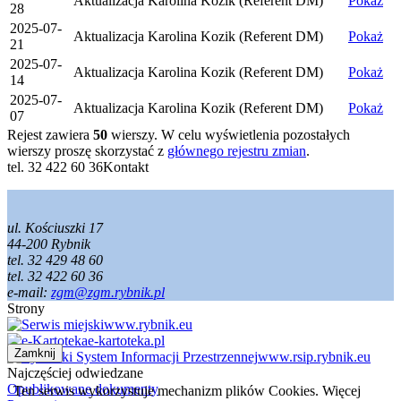
Aktualizacja
Karolina Kozik (Referent DM)
Pokaż
28
2025-07-
Aktualizacja
Karolina Kozik (Referent DM)
Pokaż
21
2025-07-
Aktualizacja
Karolina Kozik (Referent DM)
Pokaż
14
2025-07-
Aktualizacja
Karolina Kozik (Referent DM)
Pokaż
07
Rejest zawiera
50
wierszy. W celu wyświetlenia pozostałych
wierszy proszę skorzystać z
głównego rejestru zmian
.
tel. 32 422 60 36
Kontakt
ul. Kościuszki 17
44-200 Rybnik
tel. 32 429 48 60
tel. 32 422 60 36
e-mail:
zgm@zgm.rybnik.pl
Strony
www.rybnik.eu
e-kartoteka.pl
Zamknij
www.rsip.rybnik.eu
Najczęściej odwiedzane
Opublikowane dokumenty
Ten serwis wykorzystuje mechanizm plików Cookies. Więcej