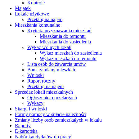
Kontrole
Majątek
Lokale użytkowe
Przetarg na najem
Mieszkania komunalne
Kryteria przyznawania mieszkań
Mieszkania do remontu
Mieszkania do zasiedlenia
Wykaz wolnych lokali
Wykaz mieszkań do zasiedlenia
Wykaz mieszkań do remontu
Lista osób do zawarcia umów
Bank zamiany mieszkań
Wnioski
Raport roczny
Przetargi na najem
Sprzedaż lokali mieszkalnych
Ogłoszenie o przetargach
Wykazy
Skargi i wnioski
Formy pomocy w spłacie należności
Zmiany liczby osób zamieszkałych w lokalu
Raporty
E-kartoteka
Nabór kandydatów do pracy