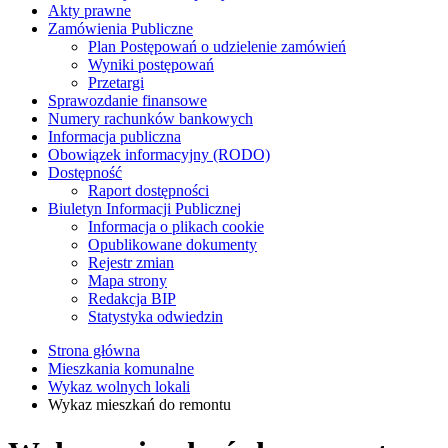
Akty prawne
Zamówienia Publiczne
Plan Postępowań o udzielenie zamówień
Wyniki postępowań
Przetargi
Sprawozdanie finansowe
Numery rachunków bankowych
Informacja publiczna
Obowiązek informacyjny (RODO)
Dostępność
Raport dostępności
Biuletyn Informacji Publicznej
Informacja o plikach cookie
Opublikowane dokumenty
Rejestr zmian
Mapa strony
Redakcja BIP
Statystyka odwiedzin
Strona główna
Mieszkania komunalne
Wykaz wolnych lokali
Wykaz mieszkań do remontu