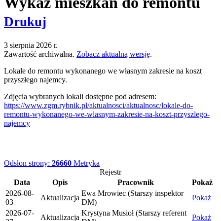
Wykaz mieszkań do remontu
Drukuj
3 sierpnia 2026 r.
Zawartość archiwalna.
Zobacz aktualną wersję
.
Lokale do remontu wykonanego we własnym zakresie na koszt
przyszłego najemcy.
Zdjęcia wybranych lokali dostępne pod adresem:
https://www.zgm.rybnik.pl/aktualnosci/aktualnosc/lokale-do-
remontu-wykonanego-we-wlasnym-zakresie-na-koszt-przyszlego-
najemcy
Odsłon strony:
26660
Metryka
Rejestr
Data
Opis
Pracownik
Pokaż
2026-08-
Ewa Mrowiec (Starszy inspektor
Aktualizacja
Pokaż
03
DM)
2026-07-
Krystyna Musioł (Starszy referent
Aktualizacja
Pokaż