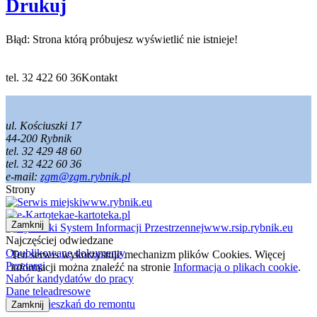
Drukuj
Błąd:
Strona którą próbujesz wyświetlić nie istnieje!
tel. 32 422 60 36
Kontakt
ul. Kościuszki 17
44-200 Rybnik
tel. 32 429 48 60
tel. 32 422 60 36
e-mail:
zgm@zgm.rybnik.pl
Strony
www.rybnik.eu
e-kartoteka.pl
Zamknij
www.rsip.rybnik.eu
Najczęściej odwiedzane
Opublikowane dokumenty
Ten serwis wykorzystuje mechanizm plików Cookies. Więcej
Przetargi
informacji można znaleźć na stronie
Informacja o plikach cookie
.
Nabór kandydatów do pracy
Dane teleadresowe
Wykaz mieszkań do remontu
Zamknij