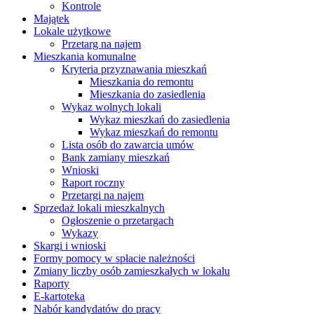
Kontrole
Majątek
Lokale użytkowe
Przetarg na najem
Mieszkania komunalne
Kryteria przyznawania mieszkań
Mieszkania do remontu
Mieszkania do zasiedlenia
Wykaz wolnych lokali
Wykaz mieszkań do zasiedlenia
Wykaz mieszkań do remontu
Lista osób do zawarcia umów
Bank zamiany mieszkań
Wnioski
Raport roczny
Przetargi na najem
Sprzedaż lokali mieszkalnych
Ogłoszenie o przetargach
Wykazy
Skargi i wnioski
Formy pomocy w spłacie należności
Zmiany liczby osób zamieszkałych w lokalu
Raporty
E-kartoteka
Nabór kandydatów do pracy